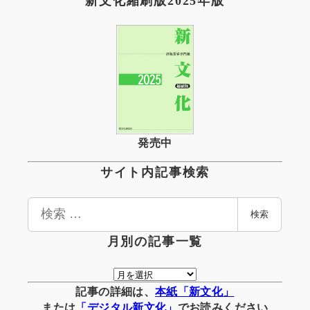
新文化縮刷版2025年版
発売中
サイト内記事検索
検
検索
索
月別の記事一覧
月
別
記事の詳細は、
本紙「新文化」
の
または
「
デジタル
新文化」
でお読みください