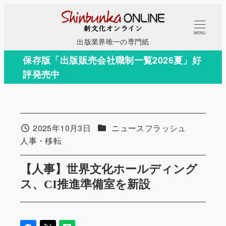
メ
イ
MENU
ン
出版業界唯一の専門紙
コ
保存版「出版販売会社職制一覧2026夏」好
ン
評発売中
テ
ン
ツ
へ
カテゴリー
2025年10月3日
ニュースフラッシュ
投稿日
移
カテゴリー
人事・移転
動
【人事】世界文化ホールディング
ス、CI推進準備室を新設