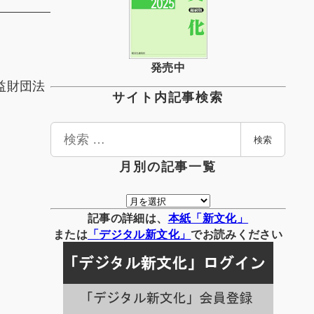
発売中
益財団法
サイト内記事検索
検
検索
索
月別の記事一覧
月
別
記事の詳細は、
本紙「新文化」
の
または
「
デジタル
新文化」
でお読みください
記
事
一
覧