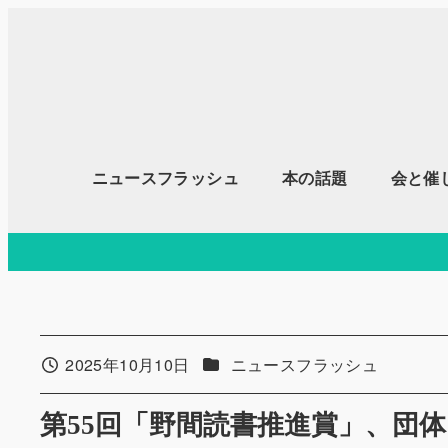
メ
イ
ン
コ
ン
テ
ニュースフラッシュ
本の話題
会と催
ン
ツ
へ
移
動
カテゴリー
2025年10月10日
ニュースフラッシュ
投稿日
第55回「野間読書推進賞」、団