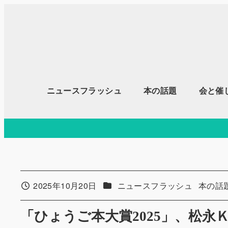
メ
イ
ン
コ
ン
テ
ニュースフラッシュ
本の話題
会と催
ン
ツ
へ
移
動
カテゴリー
カテゴ
2025年10月20日
ニュースフラッシュ
本の話
投稿日
「ひょうご本大賞2025」、松