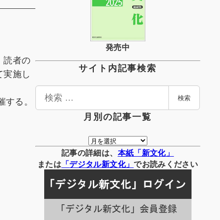
発売中
、読者の
サイト内記事検索
て実施し
検
催する。
検索
索
月別の記事一覧
月
別
記事の詳細は、
本紙「新文化」
の
または
「
デジタル
新文化」
でお読みください
記
事
一
覧