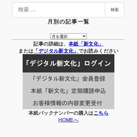
検
検索
索
月別の記事一覧
月
別
記事の詳細は、
本紙「新文化」
の
または
「
デジタル
新文化」
でお読みください
記
事
一
覧
本紙バックナンバーの購入は
こちら
HOMEへ