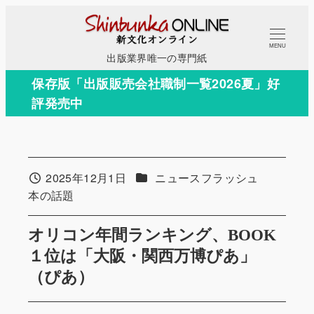
メ
イ
MENU
ン
出版業界唯一の専門紙
コ
保存版「出版販売会社職制一覧2026夏」好
ン
評発売中
テ
ン
ツ
へ
カテゴリー
2025年12月1日
ニュースフラッシュ
投稿日
移
カテゴリー
本の話題
動
オリコン年間ランキング、BOOK
１位は「大阪・関西万博ぴあ」
（ぴあ）