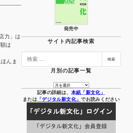
発売中
書店力」は
サイト内記事検索
立額は
検
阪ほんま
検索
索
月別の記事一覧
月
別
記事の詳細は、
本紙「新文化」
の
または
「
デジタル
新文化」
でお読みください
記
事
一
覧