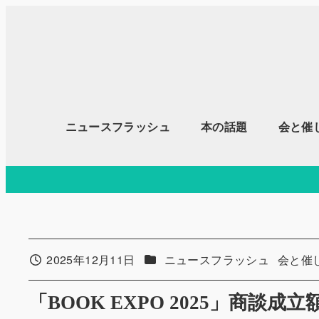
メ
イ
ン
コ
ン
テ
ニュースフラッシュ
本の話題
会と催
ン
ツ
へ
移
動
カテゴリー
カテゴ
2025年12月11日
ニュースフラッシュ
会と催
投稿日
「BOOK EXPO 2025」商談成立