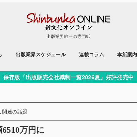
出版業界唯一の専門紙
し
出版業界スケジュール
連載コラム
本紙案
保存版「出版販売会社職制一覧2026夏」好評発売中
リー
し関連の話題
額6510万円に