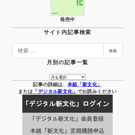
発売中
サイト内記事検索
検
検索
索
月別の記事一覧
月
別
記事の詳細は、
本紙「新文化」
の
または
「
デジタル
新文化」
でお読みください
記
事
一
覧