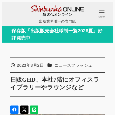
メ
イ
MENU
ン
出版業界唯一の専門紙
コ
保存版「出版販売会社職制一覧2026夏」好
ン
評発売中
テ
ン
ツ
へ
カテゴリー
2023年3月2日
ニュースフラッシュ
投稿日
移
動
日販GHD、本社7階にオフィスラ
イブラリーやラウンジなど