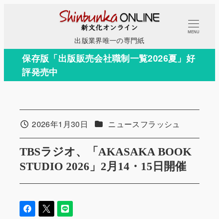
メ
イ
MENU
ン
出版業界唯一の専門紙
コ
保存版「出版販売会社職制一覧2026夏」好
ン
評発売中
テ
ン
ツ
へ
カテゴリー
2026年1月30日
ニュースフラッシュ
投稿日
移
動
TBSラジオ、「AKASAKA BOOK
STUDIO 2026」2月14・15日開催