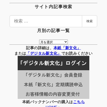
サイト内記事検索
検
検索
索
月別の記事一覧
月
別
記事の詳細は、
本紙「新文化」
の
または
「
デジタル
新文化」
でお読みください
記
事
一
覧
本紙バックナンバーの購入は
こちら