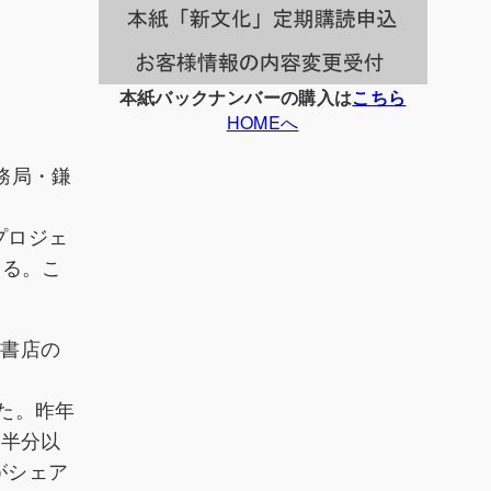
本紙バックナンバーの購入は
こちら
HOMEへ
務局・鎌
プロジェ
ある。こ
／書店の
した。昨年
に半分以
がシェア