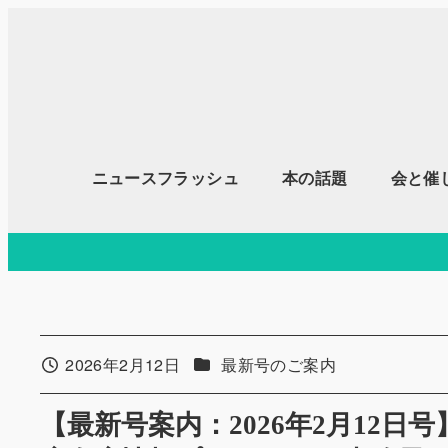
メ
イ
ン
コ
ン
テ
ニュースフラッシュ
本の話題
会と催
ン
ツ
へ
移
動
カテゴリー
2026年2月12日
最新号のご案内
投稿日
【最新号案内：2026年2月12