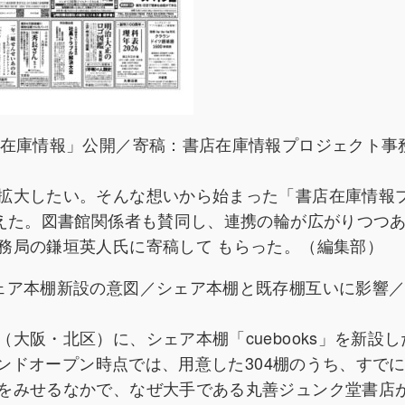
店在庫情報」公開／寄稿：書店在庫情報プロジェクト事
拡大したい。そんな想いから始まった「書店在庫情報
超えた。図書館関係者も賛同し、連携の輪が広がりつつ
務局の鎌垣英人氏に寄稿して もらった。（編集部）
ェア本棚新設の意図／シェア本棚と既存棚互いに影響
大阪・北区）に、シェア本棚「cuebooks」を新設
ランドオープン時点では、用意した304棚のうち、すで
をみせるなかで、なぜ大手である丸善ジュンク堂書店