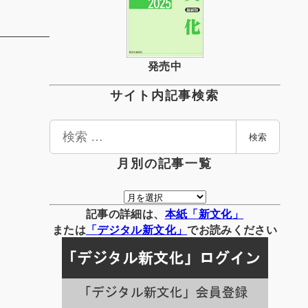
発売中
サイト内記事検索
検
検索
索
月別の記事一覧
月
別
記事の詳細は、
本紙「新文化」
の
または
「
デジタル
新文化」
でお読みください
記
事
一
覧