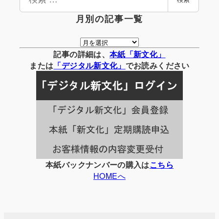
索
月別の記事一覧
月
別
記事の詳細は、
本紙「新文化」
の
または
「
デジタル
新文化」
でお読みください
記
事
一
覧
本紙バックナンバーの購入は
こちら
HOMEへ