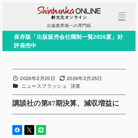
メ
イ
MENU
ン
出版業界唯一の専門紙
コ
保存版「出版販売会社職制一覧2026夏」好
ン
評発売中
テ
ン
ツ
へ
2026年2月20日
2026年2月25日
投稿日
更新日
移
カテゴリー
カテゴリー
ニュースフラッシュ
決算
動
講談社の第87期決算、減収増益に