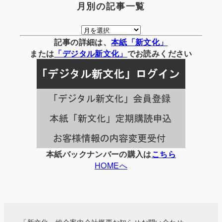
月別の記事一覧
月
別
記事の詳細は、
本紙「新文化」
の
または
「
デジタル
新文化」
でお読みください
記
事
一
覧
本紙バックナンバーの購入は
こちら
HOMEへ
「新文化」総合案内
会社概要
お知らせ
お問い合わせ