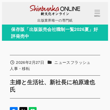
メ
イ
MENU
ン
出版業界唯一の専門紙
コ
保存版「出版販売会社職制一覧2026夏」好
ン
評発売中
テ
ン
ツ
へ
カテゴリー
2026年2月27日
ニュースフラッシュ
投稿日
移
カテゴリー
人事・移転
動
主婦と生活社、新社長に柏原達也
氏