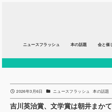
メ
イ
ン
コ
ン
テ
ニュースフラッシュ
本の話題
会と催
ン
ツ
へ
移
動
カテゴリー
カテゴリ
2026年3月6日
ニュースフラッシュ
本の話題
投稿日
吉川英治賞、文学賞は朝井まか