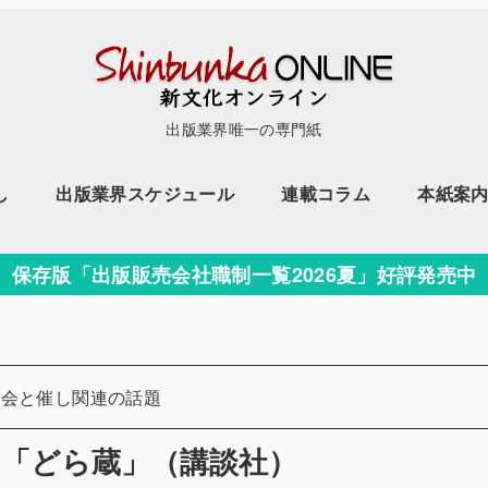
出版業界唯一の専門紙
し
出版業界スケジュール
連載コラム
本紙案
保存版「出版販売会社職制一覧2026夏」好評発売中
ー
カテゴリー
会と催し関連の話題
て「どら蔵」（講談社）