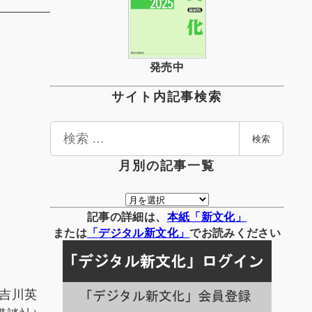
発売中
サイト内記事検索
検
検索
索
月別の記事一覧
月
別
記事の詳細は、
本紙「新文化」
の
または
「
デジタル
新文化」
でお読みください
記
事
一
「吉川英
覧