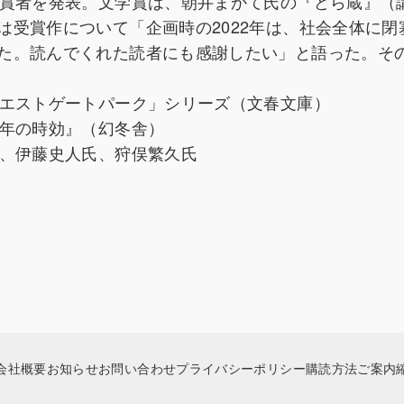
受賞者を発表。文学賞は、朝井まかて氏の『どら蔵』（
は受賞作について「企画時の2022年は、社会全体に閉
た。読んでくれた読者にも感謝したい」と語った。そ
ウエストゲートパーク」シリーズ（文春文庫）
百年の時効』（幻冬舎）
所、伊藤史人氏、狩俣繁久氏
会社概要
お知らせ
お問い合わせ
プライバシーポリシー
購読方法ご案内