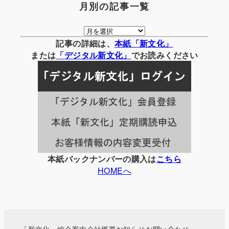
月別の記事一覧
月
別
記事の詳細は、
本紙「新文化」
の
または
「
デジタル
新文化」
でお読みください
記
事
一
覧
本紙バックナンバーの購入は
こちら
HOMEへ
「新文化」総合案内
会社概要
お知らせ
お問い合わせ