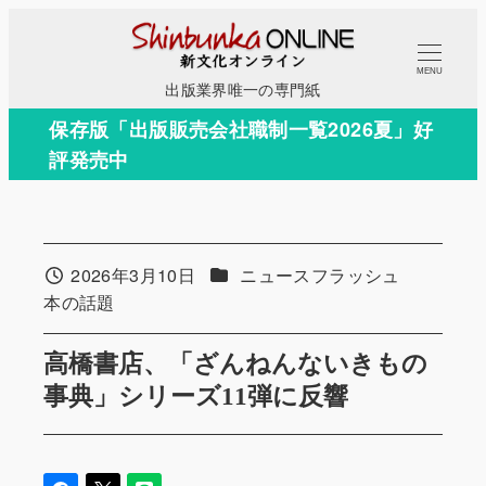
メ
イ
MENU
ン
出版業界唯一の専門紙
コ
保存版「出版販売会社職制一覧2026夏」好
ン
評発売中
テ
ン
ツ
へ
カテゴリー
2026年3月10日
ニュースフラッシュ
投稿日
移
カテゴリー
本の話題
動
高橋書店、「ざんねんないきもの
事典」シリーズ11弾に反響