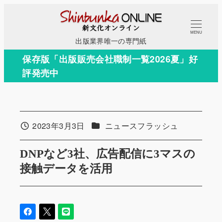
メ
イ
MENU
ン
出版業界唯一の専門紙
コ
保存版「出版販売会社職制一覧2026夏」好
ン
評発売中
テ
ン
ツ
へ
カテゴリー
2023年3月3日
ニュースフラッシュ
投稿日
移
動
DNPなど3社、広告配信に3マスの
接触データを活用