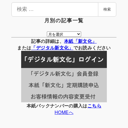
検
検索
索
月別の記事一覧
月
別
記事の詳細は、
本紙「新文化」
の
または
「
デジタル
新文化」
でお読みください
記
事
一
覧
本紙バックナンバーの購入は
こちら
HOMEへ