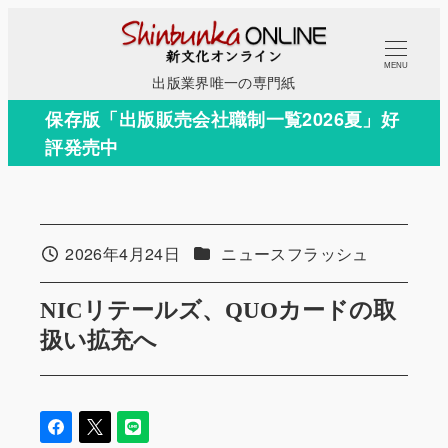
メ
イ
MENU
ン
出版業界唯一の専門紙
コ
保存版「出版販売会社職制一覧2026夏」好
ン
評発売中
テ
ン
ツ
へ
カテゴリー
2026年4月24日
ニュースフラッシュ
投稿日
移
動
NICリテールズ、QUOカードの取
扱い拡充へ