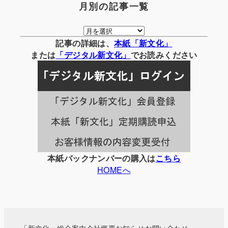
月別の記事一覧
月
別
記事の詳細は、
本紙「新文化」
の
または
「
デジタル
新文化」
でお読みください
記
事
一
覧
本紙バックナンバーの購入は
こちら
HOMEへ
「新文化」総合案内
会社概要
お知らせ
お問い合わせ