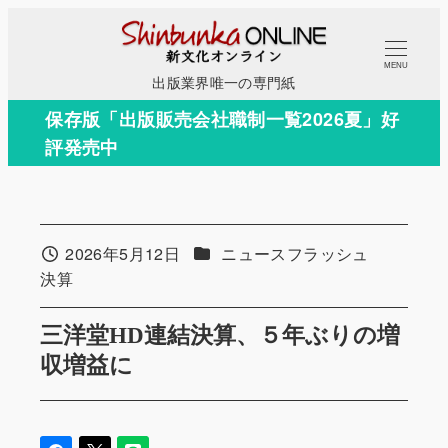
メ
イ
MENU
ン
出版業界唯一の専門紙
コ
保存版「出版販売会社職制一覧2026夏」好
ン
評発売中
テ
ン
ツ
へ
カテゴリー
2026年5月12日
ニュースフラッシュ
投稿日
移
カテゴリー
決算
動
三洋堂HD連結決算、５年ぶりの増
収増益に