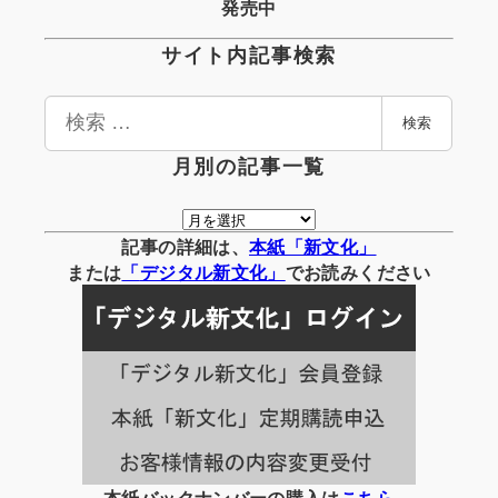
発売中
サイト内記事検索
検
検索
索
月別の記事一覧
月
別
記事の詳細は、
本紙「新文化」
の
または
「
デジタル
新文化」
でお読みください
記
事
一
覧
本紙バックナンバーの購入は
こちら