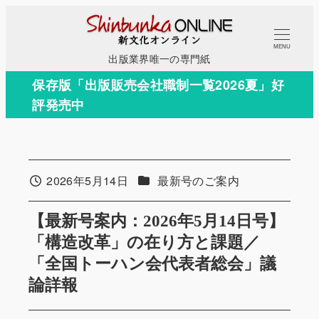
メ
イ
MENU
ン
出版業界唯一の専門紙
コ
保存版「出版販売会社職制一覧2026夏」好
ン
評発売中
テ
ン
ツ
へ
カテゴリー
2026年5月14日
最新号のご案内
投稿日
移
動
【最新号案内：2026年5月14日号】
「構造改革」の在り方と課題／
「全国トーハン会代表者総会」議
論詳報