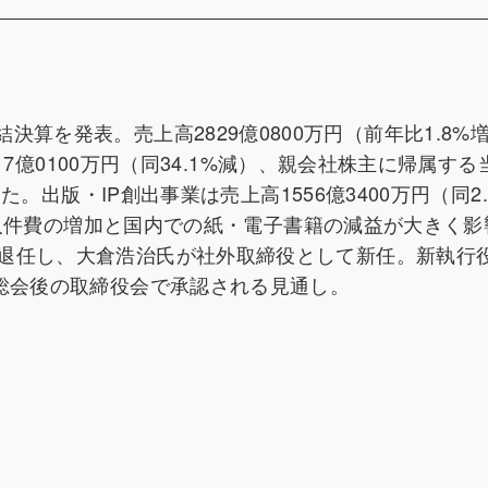
31）連結決算を発表。売上高2829億0800万円（前年比1.8
117億0100万円（同34.1%減）、親会社株主に帰属す
た。出版・IP創出事業は売上高1556億3400万円（同2.
）。人件費の増加と国内での紙・電子書籍の減益が大きく
退任し、大倉浩治氏が社外取締役として新任。新執行
主総会後の取締役会で承認される見通し。