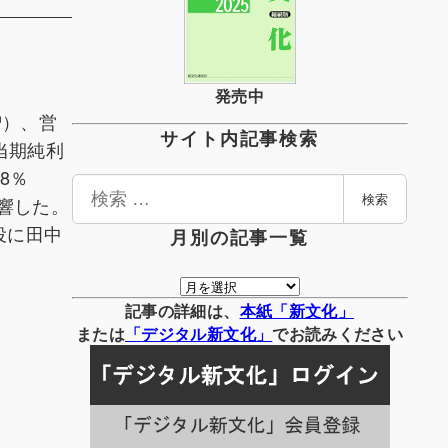
発売中
%増）、営
サイト内記事検索
る当期純利
8％
検
影響した。
検索
索
役に田中
月別の記事一覧
月
別
記事の詳細は、
本紙「新文化」
の
または
「
デジタル
新文化」
でお読みください
記
事
一
覧