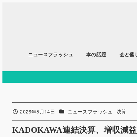
メ
イ
ン
コ
ン
テ
ニュースフラッシュ
本の話題
会と催
ン
ツ
へ
移
動
カテゴリー
カテゴリ
2026年5月14日
ニュースフラッシュ
決算
投稿日
KADOKAWA連結決算、増収減