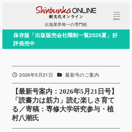
メ
イ
MENU
ン
出版業界唯一の専門紙
コ
保存版「出版販売会社職制一覧2026夏」好
ン
評発売中
テ
ン
ツ
へ
カテゴリー
2026年5月21日
最新号のご案内
投稿日
移
動
【最新号案内：2026年5月21日号】
「読書力は筋力」読む楽しさ育て
る／寄稿：専修大学研究参与・植
村八潮氏