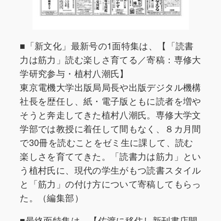
■「新文化」最新号の1面特集は、【「読書
力は筋力」読む楽しさ育てる／寄稿：専修大
学研究参与・植村八潮氏】
東京電機大学出版局局長や出版デジタル機構
社長を歴任し、紙・電子版ともに読者を増や
そうと奔走してきた植村八潮氏。専修大学文
学部では教授に着任して間もなく、８カ月間
で30冊を読むことをゼミ生に課して、読む
楽しさを育ててきた。「読書力は筋力」とい
う植村氏に、現代の学生がもつ読書スタイル
と「筋力」の付け方について寄稿してもらっ
た。（編集部）
■最終面特集は、【佐渡に移住し新刊書店開