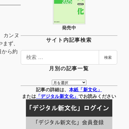
発売中
、カンヌ
サイト内記事検索
やまず、
日から約
検
検索
索
月別の記事一覧
月
別
記事の詳細は、
本紙「新文化」
の
または
「
デジタル
新文化」
でお読みください
記
事
一
覧