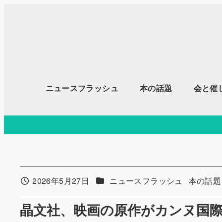
メ
イ
ン
コ
ン
テ
ニュースフラッシュ
本の話題
会と催
ン
ツ
へ
移
動
カテゴリー
カテゴリ
2026年5月27日
ニュースフラッシュ
本の話題
投稿日
晶文社、映画の原作がカンヌ国