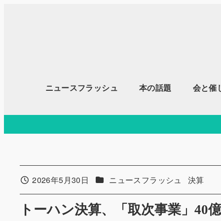
メ
イ
ン
コ
ン
テ
ニュースフラッシュ
本の話題
会と催
ン
ツ
へ
移
動
カテゴリー
カテゴリ
2026年5月30日
ニュースフラッシュ
決算
投稿日
トーハン決算、「取次事業」40