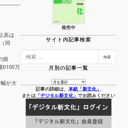
発売中
売上高は
サイト内記事検索
円（同
検
の損
検索
索
0100万
月別の記事一覧
月
字幅が大
別
記事の詳細は、
本紙「新文化」
の
または
「
デジタル
新文化」
でお読みください
記
事
一
覧