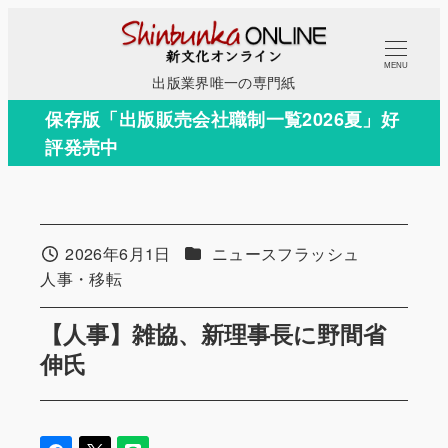
メ
イ
MENU
ン
出版業界唯一の専門紙
コ
保存版「出版販売会社職制一覧2026夏」好
ン
評発売中
テ
ン
ツ
へ
カテゴリー
2026年6月1日
ニュースフラッシュ
投稿日
移
カテゴリー
人事・移転
動
【人事】雑協、新理事長に野間省
伸氏