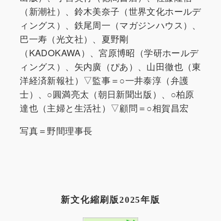
（新潮社）、鈴木美奈子（世界文化ホールデ
ィングス）、鉄尾周一（マガジンハウス）、
巴一寿（光文社）、夏野剛
（KADOKAWA）、宮原博昭（学研ホールデ
ィングス）、矢内廣（ぴあ）、山田徹也（東
洋経済新報社）▽監事＝○一井泰淳（弁護
士）、○圓満亮太（朝日新聞出版）、○柏原
達也（主婦と生活社）▽顧問＝○相賀昌宏
写真＝野間理事長
新文化縮刷版2025年版