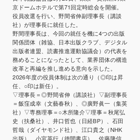
京ドームホテルで第71回定時総会を開催。
役員改選を行い、野間省伸副理事長（講談
社）が理事長に就任した。
野間理事長は、今回の就任を機に4つの出版
関係団体（雑協、日本出版クラブ、デジタル
出版者連盟、読書推進運動協議会）の代表を
務めることになったとして、業界団体の構造
改革と再編を推し進める意向を示した。
2026年度の役員体制は次の通り（◎印は昇
任、○印は新任）。
▽理事長＝◎野間省伸（講談社）▽副理事長
＝飯窪成幸（文藝春秋）、◎廣野眞一（集英
社）▽専務理事＝○木所隆介▽理事＝秋尾弘
史（扶桑社）、井口哲也（日経BP）、石田
哲哉（ダイヤモンド社）、江口貴之（NHK
出版）、小宮英行（徳間書店）、佐藤隆信