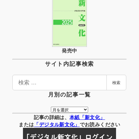
発売中
サイト内記事検索
検
検索
索
月別の記事一覧
月
別
記事の詳細は、
本紙「新文化」
の
または
「
デジタル
新文化」
でお読みください
記
事