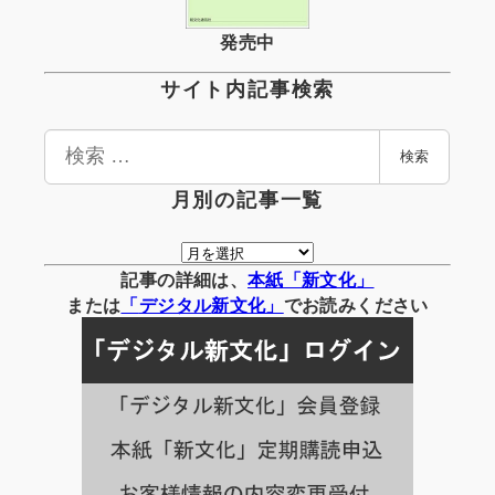
発売中
サイト内記事検索
検
検索
索
月別の記事一覧
月
別
記事の詳細は、
本紙「新文化」
の
または
「
デジタル
新文化」
でお読みください
記
事
一
覧