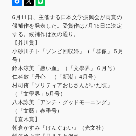
6月11日、主催する日本文学振興会が両賞の
候補作を発表した。受賞作は7月15日に決定
する。候補作は次の通り。
【芥川賞】
小砂川チト「ゾンビ回収婦」（「群像」５月
号）
鈴木涼美「悪い血」（「文學界」６月号）
仁科斂「丹心」（「新潮」4月号）
村司侑「ソリティアおじさんがいた頃」
（「文學界」5月号）
八木詠美「アンチ・グッドモーニング」
（「文藝」春季号）
【直木賞】
朝倉かすみ『けんぐゎい』（光文社）
蝉谷めぐ実『見えるか保己一』