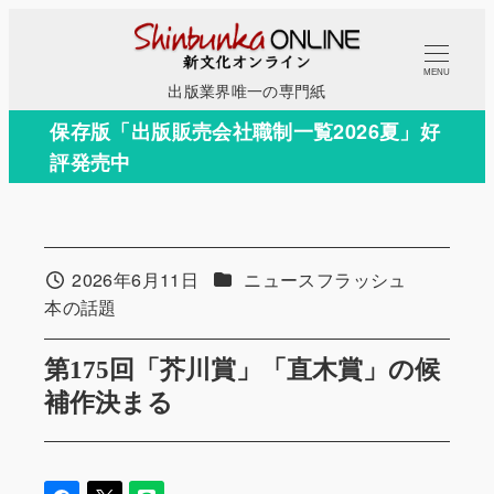
メ
イ
MENU
ン
出版業界唯一の専門紙
コ
保存版「出版販売会社職制一覧2026夏」好
ン
評発売中
テ
ン
ツ
へ
カテゴリー
2026年6月11日
ニュースフラッシュ
投稿日
移
カテゴリー
本の話題
動
第175回「芥川賞」「直木賞」の候
補作決まる