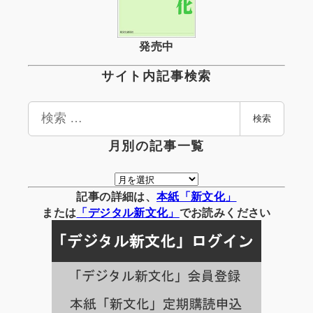
発売中
サイト内記事検索
検
検索
索
月別の記事一覧
月
別
記事の詳細は、
本紙「新文化」
の
または
「
デジタル
新文化」
でお読みください
記
事
一
覧