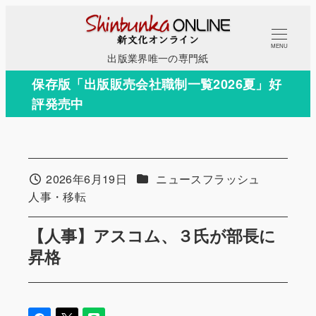
メ
イ
MENU
ン
出版業界唯一の専門紙
コ
保存版「出版販売会社職制一覧2026夏」好
ン
評発売中
テ
ン
ツ
へ
カテゴリー
2026年6月19日
ニュースフラッシュ
投稿日
移
カテゴリー
人事・移転
動
【人事】アスコム、３氏が部長に
昇格