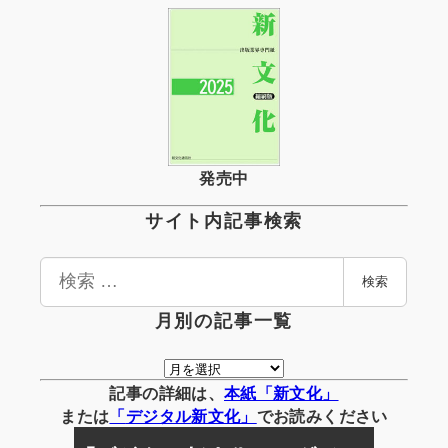
発売中
サイト内記事検索
検
検索
索
月別の記事一覧
月
別
記事の詳細は、
本紙「新文化」
の
または
「
デジタル
新文化」
でお読みください
記