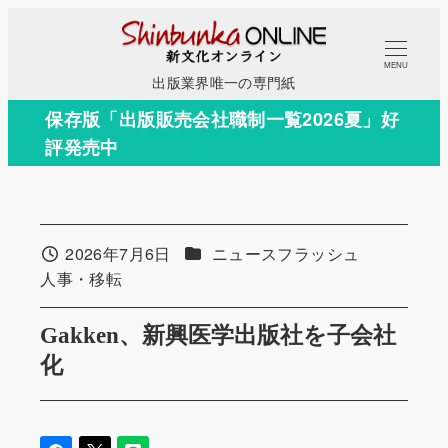
メ
イ
MENU
ン
出版業界唯一の専門紙
コ
保存版「出版販売会社職制一覧2026夏」好
ン
評発売中
テ
ン
ツ
へ
カテゴリー
2026年7月6日
ニュースフラッシュ
投稿日
移
カテゴリー
人事・移転
動
Gakken、新興医学出版社を子会社
化