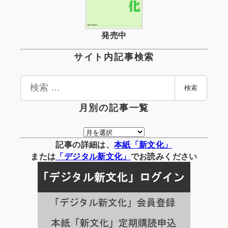
発売中
サイト内記事検索
検
検索
索
月別の記事一覧
月
別
記事の詳細は、
本紙「新文化」
の
または
「
デジタル
新文化」
でお読みください
記
事
一
覧