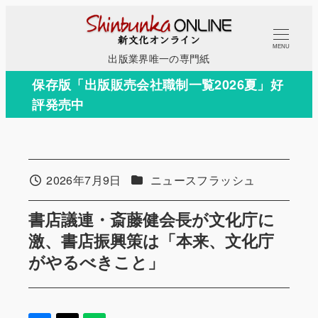
メ
イ
MENU
ン
出版業界唯一の専門紙
コ
保存版「出版販売会社職制一覧2026夏」好
ン
評発売中
テ
ン
ツ
へ
カテゴリー
2026年7月9日
ニュースフラッシュ
投稿日
移
動
書店議連・斎藤健会長が文化庁に
激、書店振興策は「本来、文化庁
がやるべきこと」