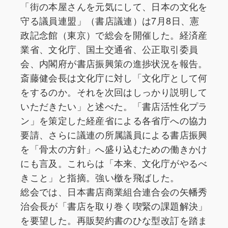
「街の本屋さんを元気にして、日本の文化を
守る議員連盟」（書店議連）は7月8日、憲
政記念館（東京）で総会を開催した。経済産
業省、文化庁、国土交通省、公正取引委員
会、内閣府が書店振興策の進捗状況を報告。
斎藤健会長は文化庁に対し「文化庁として何
をするのか。それを次回はしっかり説明して
いただきたい」と述べた。「書店活性化プラ
ン」を策定した経産省による各省庁への協力
要請、さらに議連の所属議員による書店振興
を「骨太の方針」へ盛り込むための働きかけ
にも言及。これらは「本来、文化庁がやるべ
きこと」と指摘。強い檄を飛ばした。
総会では、日本書店商業組合連合会の矢幡秀
治会長が「書店を取り巻く喫緊の課題解決」
を要望した。再販契約書のひな型改訂を踏ま