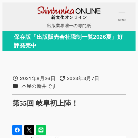
メ
イ
MENU
ン
出版業界唯一の専門紙
コ
保存版「出版販売会社職制一覧2026夏」好
ン
評発売中
テ
ン
ツ
へ
2021年8月26日
2023年3月7日
投稿日
更新日
移
カテゴリー
本屋の新井です
動
第55回 岐阜初上陸！