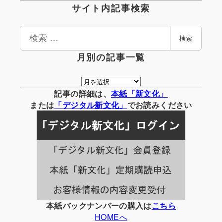
サイト内記事検索
検
検索
索
月別の記事一覧
月
別
記事の詳細は、
本紙「新文化」
の
または
「
デジタル
新文化」
でお読みください
記
事
一
覧
本紙バックナンバーの購入は
こちら
HOMEへ