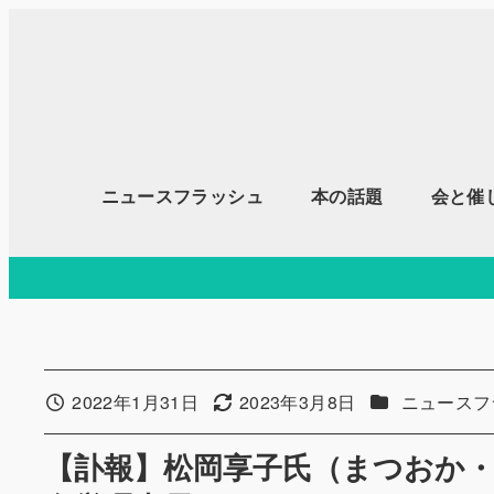
メ
イ
ン
コ
ン
テ
ニュースフラッシュ
本の話題
会と催
ン
ツ
へ
移
動
カテゴリー
2022年1月31日
2023年3月8日
ニュースフ
投稿日
更新日
【訃報】松岡享子氏（まつおか・