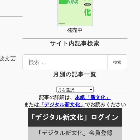
発売中
サイト内記事検索
波文芸
検
検索
索
月別の記事一覧
月
別
記事の詳細は、
本紙「新文化」
の
または
「
デジタル
新文化」
でお読みください
記
事
一
覧