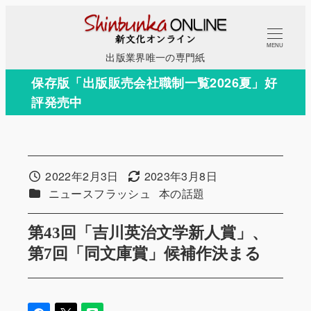
メ
イ
MENU
ン
出版業界唯一の専門紙
コ
保存版「出版販売会社職制一覧2026夏」好
ン
評発売中
テ
ン
ツ
へ
2022年2月3日
2023年3月8日
投稿日
更新日
移
カテゴリー
カテゴリー
ニュースフラッシュ
本の話題
動
第43回「吉川英治文学新人賞」、
第7回「同文庫賞」候補作決まる