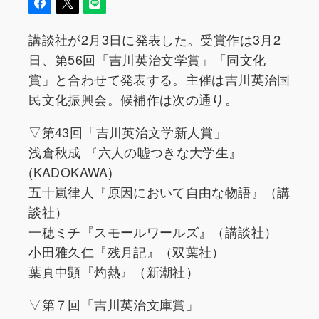
講談社が2月3日に発表した。受賞作は3月2
日、第56回「吉川英治文学賞」「同文化
賞」と合わせて発表する。主催は吉川英治国
民文化振興会。候補作は次の通り。
▽第43回「吉川英治文学新人賞」
浅倉秋成 『六人の嘘つきな大学生』
(KADOKAWA)
五十嵐律人『原因において自由な物語』（講
談社）
一穂ミチ『スモールワールズ』（講談社）
小田雅久仁『残月記』（双葉社）
葉真中顕『灼熱』（新潮社）
▽第７回「吉川英治文庫賞」