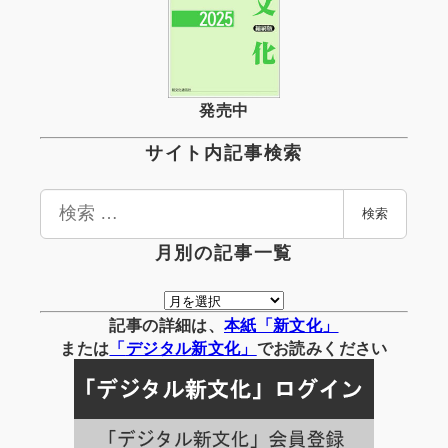
発売中
サイト内記事検索
検
検索
索
月別の記事一覧
月
別
記事の詳細は、
本紙「新文化」
の
または
「
デジタル
新文化」
でお読みください
記
事
一
覧