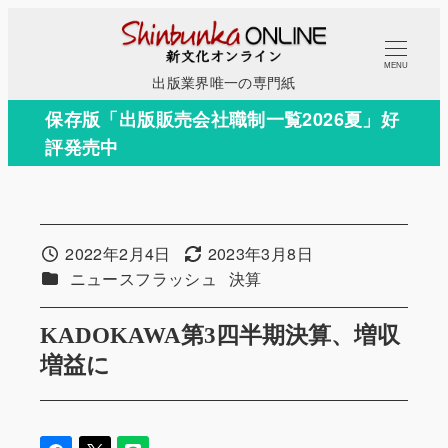
メ
イ
MENU
ン
出版業界唯一の専門紙
コ
保存版「出版販売会社職制一覧2026夏」好
ン
評発売中
テ
ン
ツ
へ
2022年2月4日
2023年3月8日
投稿日
更新日
移
カテゴリー
カテゴリー
ニュースフラッシュ
決算
動
KADOKAWA第3四半期決算、増収
増益に