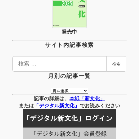
発売中
サイト内記事検索
検
検索
索
月別の記事一覧
月
別
記事の詳細は、
本紙「新文化」
の
または
「
デジタル
新文化」
でお読みください
記
事
一
覧