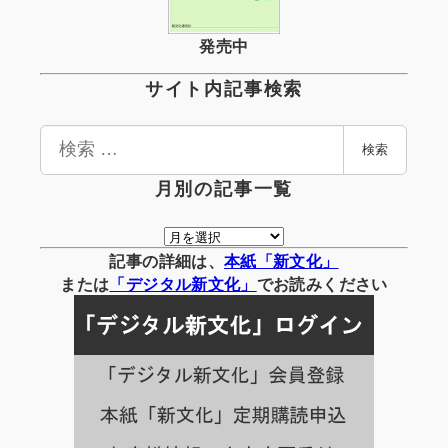
発売中
サイト内記事検索
検
検索
索
月別の記事一覧
月
別
記事の詳細は、
本紙「新文化」
の
または
「
デジタル
新文化」
でお読みください
記
事
一
覧