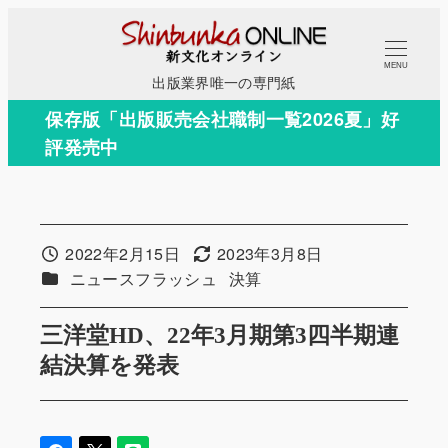
メ
イ
MENU
ン
出版業界唯一の専門紙
コ
保存版「出版販売会社職制一覧2026夏」好
ン
評発売中
テ
ン
ツ
へ
2022年2月15日
2023年3月8日
投稿日
更新日
移
カテゴリー
カテゴリー
ニュースフラッシュ
決算
動
三洋堂HD、22年3月期第3四半期連
結決算を発表