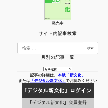
発売中
サイト内記事検索
検
検索
索
月別の記事一覧
月
別
記事の詳細は、
本紙「新文化」
の
または
「
デジタル
新文化」
でお読みください
記
事
一
覧