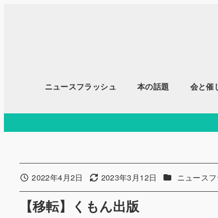
メ
イ
ン
コ
ン
テ
ニュースフラッシュ
本の話題
会と催
ン
ツ
へ
移
動
カテゴリー
2022年4月2日
2023年3月12日
ニュースフ
投稿日
更新日
【移転】くもん出版