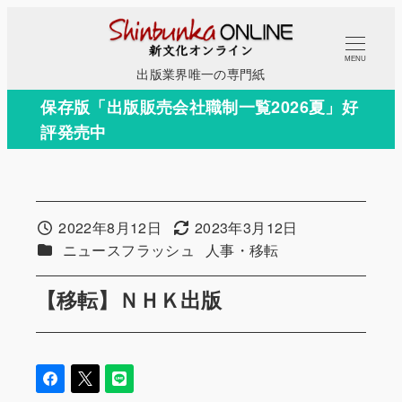
メ
イ
MENU
ン
出版業界唯一の専門紙
コ
保存版「出版販売会社職制一覧2026夏」好
ン
評発売中
テ
ン
ツ
へ
2022年8月12日
2023年3月12日
投稿日
更新日
移
カテゴリー
カテゴリー
ニュースフラッシュ
人事・移転
動
【移転】ＮＨＫ出版