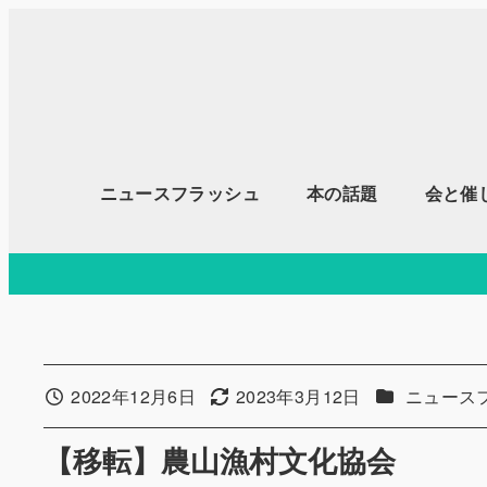
メ
イ
ン
コ
ン
テ
ニュースフラッシュ
本の話題
会と催
ン
ツ
へ
移
動
カテゴリー
2022年12月6日
2023年3月12日
ニュース
投稿日
更新日
【移転】農山漁村文化協会