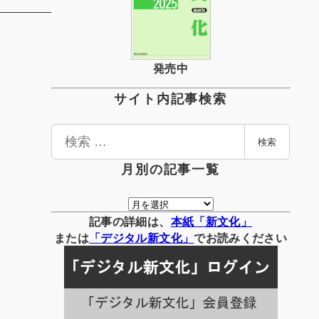
発売中
サイト内記事検索
検
検索
索
月別の記事一覧
月
別
記事の詳細は、
本紙「新文化」
の
または
「
デジタル
新文化」
でお読みください
記
事
一
覧