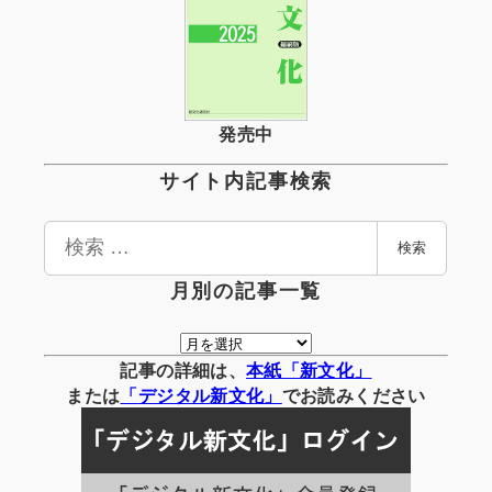
発売中
サイト内記事検索
検
検索
索
月別の記事一覧
月
別
記事の詳細は、
本紙「新文化」
の
または
「
デジタル
新文化」
でお読みください
記
事
一