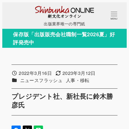
メ
イ
MENU
ン
出版業界唯一の専門紙
コ
保存版「出版販売会社職制一覧2026夏」好
ン
評発売中
テ
ン
ツ
へ
2022年3月16日
2023年3月12日
投稿日
更新日
移
カテゴリー
カテゴリー
ニュースフラッシュ
人事・移転
動
プレジデント社、新社長に鈴木勝
彦氏