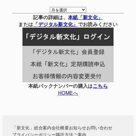
月
別
記事の詳細は、
本紙「新文化」
の
または
「
デジタル
新文化」
でお読みください
記
事
一
覧
本紙バックナンバーの購入は
こちら
HOMEへ
「新文化」総合案内
会社概要
お知らせ
お問い合わせ
プライバシーポリシー
購読方法ご案内