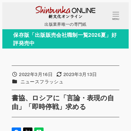
メ
イ
MENU
ン
出版業界唯一の専門紙
コ
保存版「出版販売会社職制一覧2026夏」好
ン
評発売中
テ
ン
ツ
へ
2022年3月16日
2023年3月13日
投稿日
更新日
移
カテゴリー
ニュースフラッシュ
動
書協、ロシアに「言論・表現の自
由」「即時停戦」求める