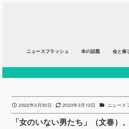
メ
イ
ン
コ
ン
テ
ニュースフラッシュ
本の話題
会と催
ン
ツ
へ
移
動
カテゴリー
2022年3月30日
2023年3月12日
ニュース
投稿日
更新日
「女のいない男たち」（文春）、