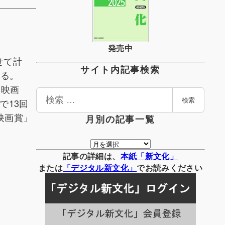
発売中
せて計
サイト内記事検索
いる。
ヌ映画
検
で13回
検索
索
映画賞」
月別の記事一覧
月
別
記事の詳細は、
本紙「新文化」
の
または
「
デジタル
新文化」
でお読みください
記
事
一
覧