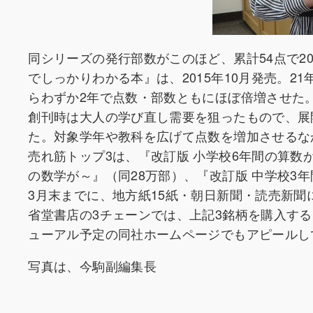
同シリーズの発行部数がこのほど、累計54点で2
でしっかりわかる本』は、2015年10月発売。2
らわずか2年で点数・部数ともにほぼ倍増させた
創刊時は大人の学び直し需要を狙ったもので、展
た。対象学年や教科を広げて点数を増加させるな
売れ筋トップ3は、『改訂版 小学校6年間の算数
の数学が～』（同28万部）、『改訂版 中学校3
3月末までに、地方紙15紙・朝日新聞・読売新
省堂書店の3チェーンでは、上記3銘柄を購入する
ューアル予定の同社ホームページでもアピールし
写真は、今駒副編集長