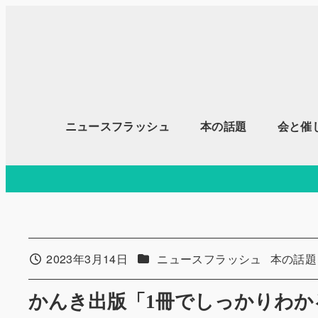
メ
イ
ン
コ
ン
テ
ニュースフラッシュ
本の話題
会と催
ン
ツ
へ
移
動
カテゴリー
カテゴリ
2023年3月14日
ニュースフラッシュ
本の話題
投稿日
かんき出版「1冊でしっかりわか