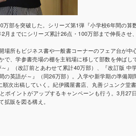
00万部を突破した。シリーズ第1弾『小学校6年間の算
1年2月までにシリーズ累計26点・100万部まで伸長させ
。
開場所もビジネス書や一般書コーナーのフェア台が中
かで、学参書売場の棚を主戦場に移して部数を伸ばし
が～』（改訂前とあわせて累計40万部）、『改訂版 中
年間の英語が～』（同26万部）。入学や新学期の準備期
聞に順次出稿していく。紀伊國屋書店、丸善ジュンク堂
とポイントがアップするキャンペーンも行う。3月27
て拡販を図る構え。