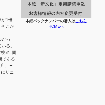
数が1冊
本紙バックナンバーの購入は
こちら
、そこか
HOMEへ
心だっ
ている。
学校3年間
間である
書店、三
日にリニ