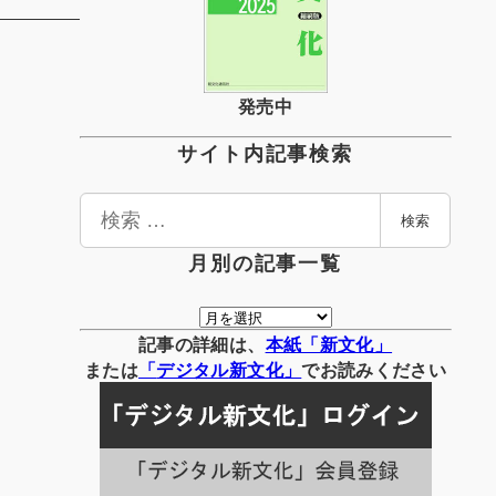
発売中
サイト内記事検索
検
検索
索
月別の記事一覧
月
別
記事の詳細は、
本紙「新文化」
の
または
「
デジタル
新文化」
でお読みください
記
事
一
覧