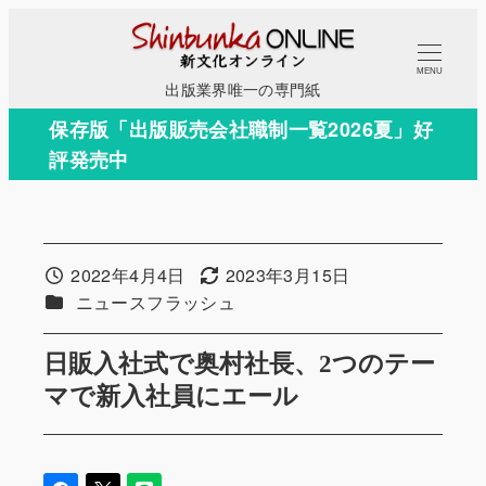
メ
イ
MENU
ン
出版業界唯一の専門紙
コ
保存版「出版販売会社職制一覧2026夏」好
ン
評発売中
テ
ン
ツ
へ
2022年4月4日
2023年3月15日
投稿日
更新日
移
カテゴリー
ニュースフラッシュ
動
日販入社式で奥村社長、2つのテー
マで新入社員にエール