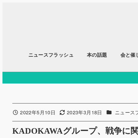
メ
イ
ン
コ
ン
テ
ニュースフラッシュ
本の話題
会と催
ン
ツ
へ
移
動
カテゴリー
2022年5月10日
2023年3月18日
ニュース
投稿日
更新日
KADOKAWAグループ、戦争に