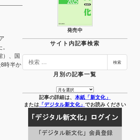
発売中
ア
サイト内記事検索
た。
館）、国
検
8時半か
検索
索
月別の記事一覧
月
別
記事の詳細は、
本紙「新文化」
の
または
「
デジタル
新文化」
でお読みください
記
事
一
覧