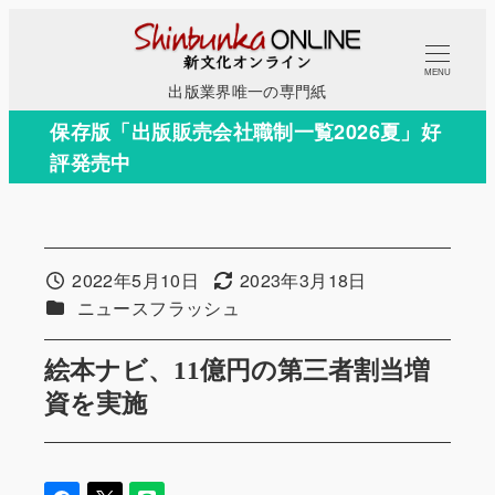
メ
イ
MENU
ン
出版業界唯一の専門紙
コ
保存版「出版販売会社職制一覧2026夏」好
ン
評発売中
テ
ン
ツ
へ
2022年5月10日
2023年3月18日
投稿日
更新日
移
カテゴリー
ニュースフラッシュ
動
絵本ナビ、11億円の第三者割当増
資を実施