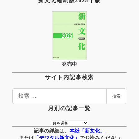
新文化縮刷版2025年版
発売中
サイト内記事検索
検
検索
索
月別の記事一覧
月
別
記事の詳細は、
本紙「新文化」
の
または
「
デジタル
新文化」
でお読みください