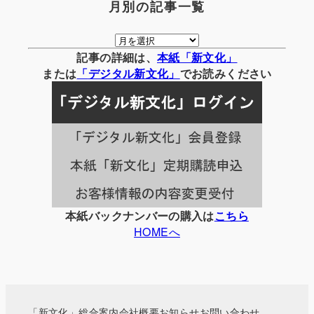
月別の記事一覧
月
別
記事の詳細は、
本紙「新文化」
の
または
「
デジタル
新文化」
でお読みください
記
事
一
覧
本紙バックナンバーの購入は
こちら
HOMEへ
「新文化」総合案内
会社概要
お知らせ
お問い合わせ