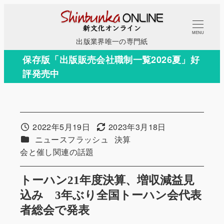
メ
イ
MENU
ン
出版業界唯一の専門紙
コ
保存版「出版販売会社職制一覧2026夏」好
ン
評発売中
テ
ン
ツ
へ
2022年5月19日
2023年3月18日
投稿日
更新日
移
カテゴリー
カテゴリー
ニュースフラッシュ
決算
動
カテゴリー
会と催し関連の話題
トーハン21年度決算、増収減益見
込み 3年ぶり全国トーハン会代表
者総会で発表