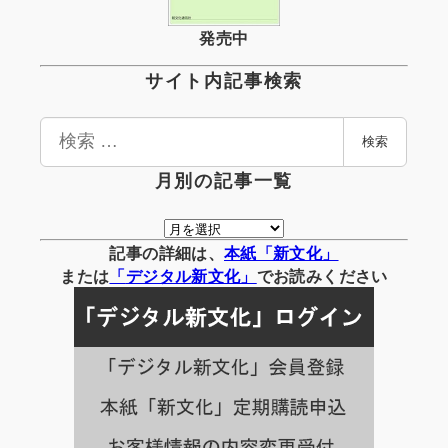
発売中
サイト内記事検索
検
検索
索
月別の記事一覧
月
別
記事の詳細は、
本紙「新文化」
の
または
「
デジタル
新文化」
でお読みください
記
事
一
覧