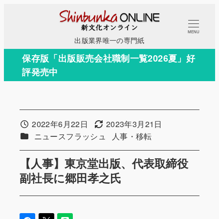
メ
イ
MENU
ン
出版業界唯一の専門紙
コ
保存版「出版販売会社職制一覧2026夏」好
ン
評発売中
テ
ン
ツ
へ
2022年6月22日
2023年3月21日
投稿日
更新日
移
カテゴリー
カテゴリー
ニュースフラッシュ
人事・移転
動
【人事】東京堂出版、代表取締役
副社長に郷田孝之氏