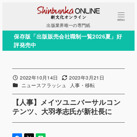
メ
イ
MENU
ン
出版業界唯一の専門紙
コ
保存版「出版販売会社職制一覧2026夏」好
ン
評発売中
テ
ン
ツ
へ
2022年10月14日
2023年3月21日
投稿日
更新日
移
カテゴリー
カテゴリー
ニュースフラッシュ
人事・移転
動
【人事】メイツユニバーサルコン
テンツ、大羽孝志氏が新社長に