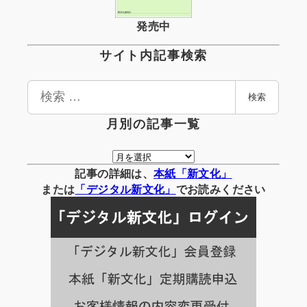
発売中
サイト内記事検索
検
検索
索
月別の記事一覧
月
別
記事の詳細は、
本紙「新文化」
の
または
「
デジタル
新文化」
でお読みください
記
事
一
覧