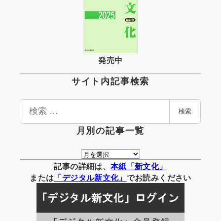
発売中
サイト内記事検索
検
検索
索
月別の記事一覧
月
別
記事の詳細は、
本紙「新文化」
の
または
「
デジタル
新文化」
でお読みください
記
事
一