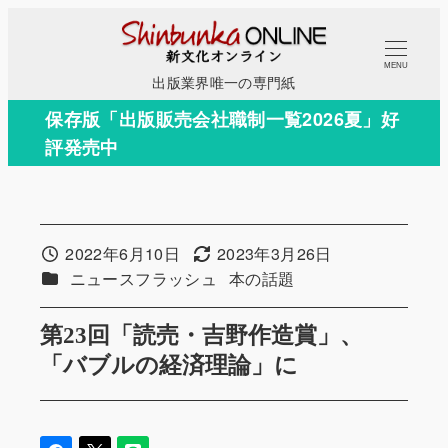
メ
イ
MENU
ン
出版業界唯一の専門紙
コ
保存版「出版販売会社職制一覧2026夏」好
ン
評発売中
テ
ン
ツ
へ
2022年6月10日
2023年3月26日
投稿日
更新日
移
カテゴリー
カテゴリー
ニュースフラッシュ
本の話題
動
第23回「読売・吉野作造賞」、
「バブルの経済理論」に