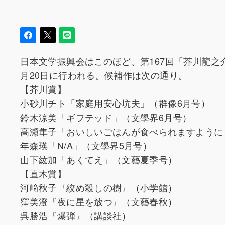
日本文学振興会はこのほど、第167回「芥川龍之
月20日に行われる。候補作は次の通り。
【芥川賞】
小砂川チト「家庭用安心坑夫」（群像6月号）
鈴木涼美「ギフテッド」（文學界6月号）
高瀬隼子「おいしいごはんが食べられますように
年森瑛「N/A」（文學界5月号）
山下紘加「あくてえ」（文藝夏季号）
【直木賞】
河﨑秋子『絞め殺しの樹』（小学館）
窪美澄『夜に星を放つ』（文藝春秋）
呉勝浩『爆弾』（講談社）