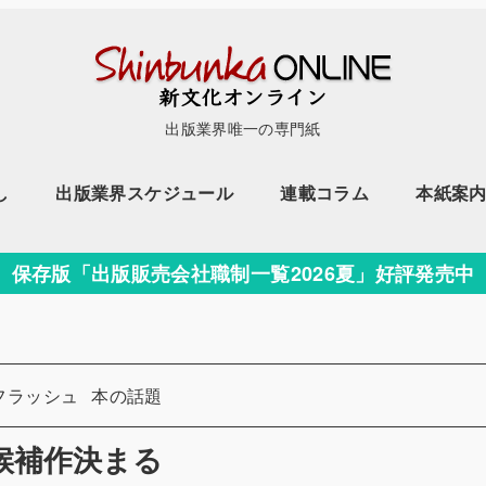
出版業界唯一の専門紙
し
出版業界スケジュール
連載コラム
本紙案
保存版「出版販売会社職制一覧2026夏」好評発売中
カテゴリー
フラッシュ
本の話題
候補作決まる