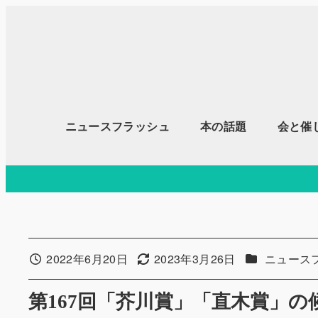
メ
イ
ン
コ
ン
テ
ニュースフラッシュ
本の話題
会と催
ン
ツ
へ
移
動
カテゴリー
2022年6月20日
2023年3月26日
ニュース
投稿日
更新日
第167回「芥川賞」「直木賞」の