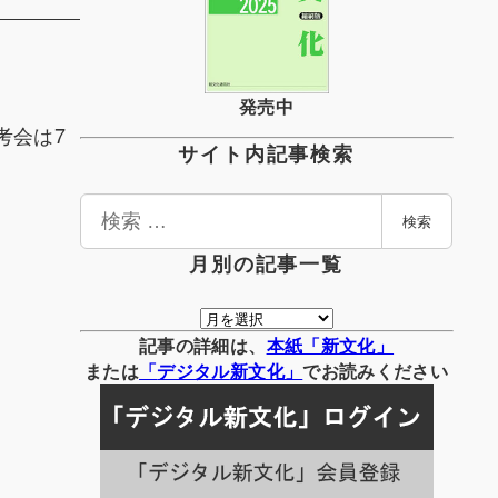
発売中
考会は7
サイト内記事検索
検
検索
索
月別の記事一覧
月
別
記事の詳細は、
本紙「新文化」
の
または
「
デジタル
新文化」
でお読みください
記
事
一
覧