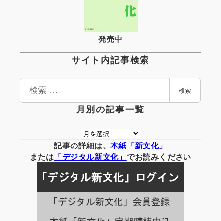
発売中
サイト内記事検索
検
検索
索
月別の記事一覧
月
別
記事の詳細は、
本紙「新文化」
の
または
「
デジタル
新文化」
でお読みください
記
事
一
覧