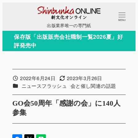
メ
イ
MENU
ン
出版業界唯一の専門紙
コ
保存版「出版販売会社職制一覧2026夏」好
ン
評発売中
テ
ン
ツ
へ
2022年6月24日
2023年3月26日
投稿日
更新日
移
カテゴリー
カテゴリー
ニュースフラッシュ
会と催し関連の話題
動
GO会50周年「感謝の会」に140人
参集