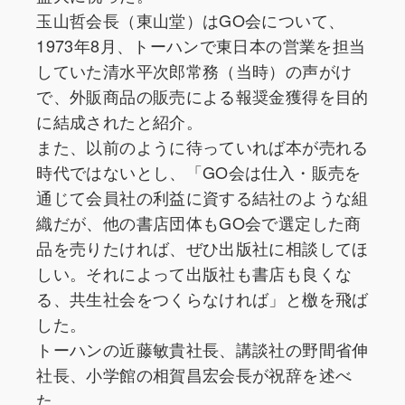
玉山哲会長（東山堂）はGO会について、
1973年8月、トーハンで東日本の営業を担当
していた清水平次郎常務（当時）の声がけ
で、外販商品の販売による報奨金獲得を目的
に結成されたと紹介。
また、以前のように待っていれば本が売れる
時代ではないとし、「GO会は仕入・販売を
通じて会員社の利益に資する結社のような組
織だが、他の書店団体もGO会で選定した商
品を売りたければ、ぜひ出版社に相談してほ
しい。それによって出版社も書店も良くな
る、共生社会をつくらなければ」と檄を飛ば
した。
トーハンの近藤敏貴社長、講談社の野間省伸
社長、小学館の相賀昌宏会長が祝辞を述べ
た。