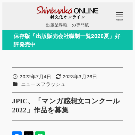
メ
イ
MENU
ン
出版業界唯一の専門紙
コ
保存版「出版販売会社職制一覧2026夏」好
ン
評発売中
テ
ン
ツ
へ
2022年7月4日
2023年3月26日
投稿日
更新日
移
カテゴリー
ニュースフラッシュ
動
JPIC、「マンガ感想文コンクール
2022」作品を募集