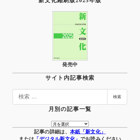
新文化縮刷版2025年版
発売中
サイト内記事検索
検
検索
索
月別の記事一覧
月
別
記事の詳細は、
本紙「新文化」
の
または
「
デジタル
新文化」
でお読みください