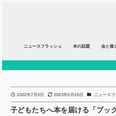
メ
イ
ン
コ
ン
テ
ニュースフラッシュ
本の話題
会と催
ン
ツ
へ
移
動
カテゴリー
2022年7月5日
2023年3月26日
ニュースフ
投稿日
更新日
子どもたちへ本を届ける「ブッ