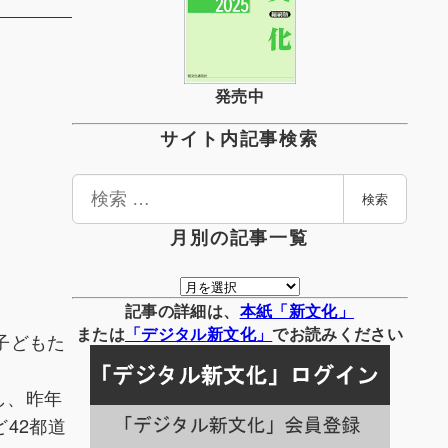
発売中
サイト内記事検索
検
検索
索
月別の記事一覧
月
別
記事の詳細は、
本紙「新文化」
の
または
「
デジタル
新文化」
でお読みください
子どもた
記
事
し、昨年
一
覧
42都道