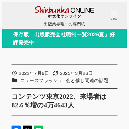
メ
イ
MENU
ン
出版業界唯一の専門紙
コ
保存版「出版販売会社職制一覧2026夏」好
ン
評発売中
テ
ン
ツ
へ
2022年7月6日
2023年3月26日
投稿日
更新日
移
カテゴリー
カテゴリー
ニュースフラッシュ
会と催し関連の話題
動
コンテンツ東京2022、来場者は
82.6％増の4万4643人