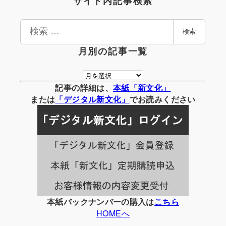
サイト内記事検索
検
検索
索
月別の記事一覧
月
別
記事の詳細は、
本紙「新文化」
の
または
「
デジタル
新文化」
でお読みください
記
事
一
覧
本紙バックナンバーの購入は
こちら
HOMEへ