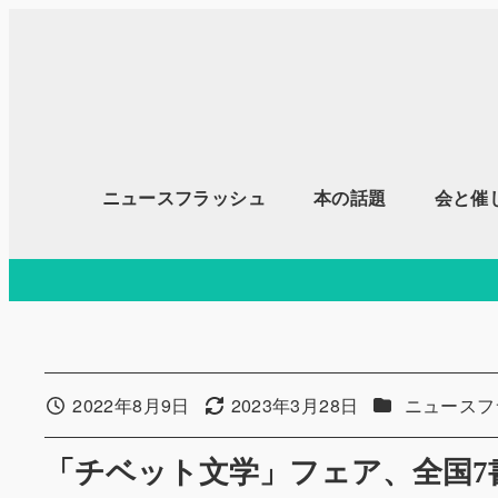
メ
イ
ン
コ
ン
テ
ニュースフラッシュ
本の話題
会と催
ン
ツ
へ
移
動
カテゴリー
2022年8月9日
2023年3月28日
ニュースフ
投稿日
更新日
「チベット文学」フェア、全国7