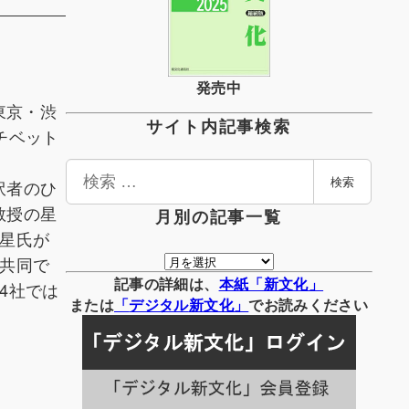
発売中
東京・渋
サイト内記事検索
チベット
検
訳者のひ
検索
索
教授の星
月別の記事一覧
星氏が
月
共同で
別
記事の詳細は、
本紙「新文化」
4社では
の
または
「
デジタル
新文化」
でお読みください
記
事
一
覧